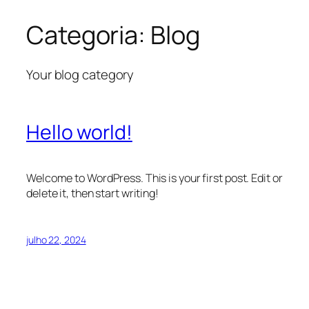
Categoria:
Blog
Pular
para
o
Your blog category
conteúdo
Hello world!
Welcome to WordPress. This is your first post. Edit or
delete it, then start writing!
julho 22, 2024